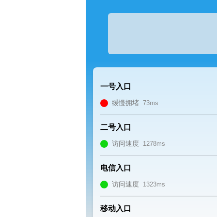
一号入口
缓慢拥堵
73ms
二号入口
访问速度
1278ms
电信入口
访问速度
1323ms
移动入口