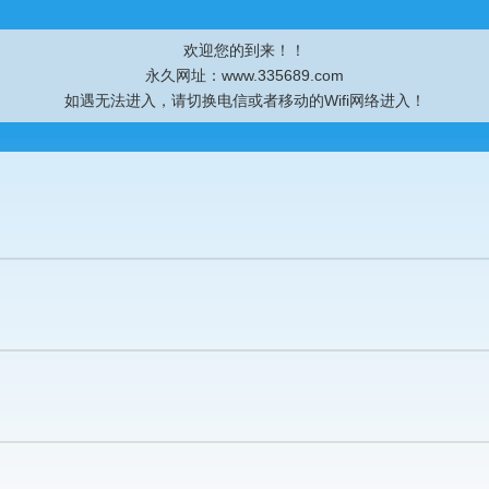
欢迎您的到来！！
永久网址：www.335689.com
如遇无法进入，请切换电信或者移动的Wifi网络进入！