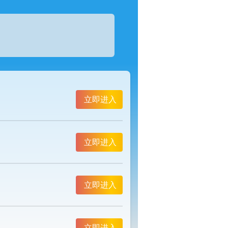
立即进入
立即进入
立即进入
立即进入